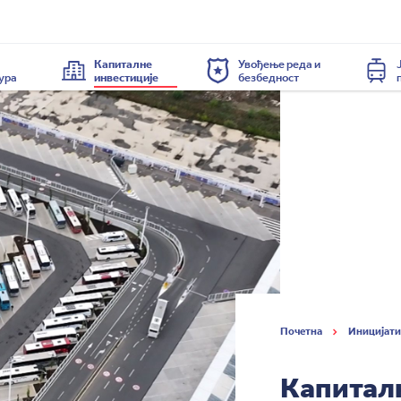
Капиталне
Увођење реда и
ура
инвестиције
безбедност
Почетна
Иницијати
Капитал