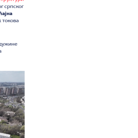
г српског
ћајна
х токова
 дужине
а