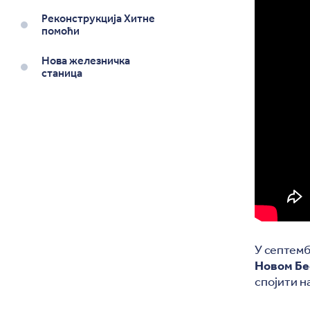
Реконструкција Хитне
помоћи
Нова железничка
станица
У септемб
Новом Бе
спојити н