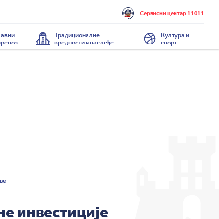
Сервисни центар 11011
Јавни
Традиционалне
Култура и
превоз
вредности и наслеђе
спорт
ве
не инвестиције