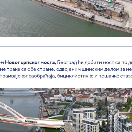
С
м Новог српског моста
, Београд ће добити мост са по 
не траке са обе стране, одвојеним шинским делом за 
трамвајског саобраћаја, бициклистичке и пешачке стаз