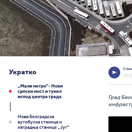
Слуш
Укратко
„Мали метро"- Нови
српски мост и тунел
Град Бео
испод центра града
инфраст
Нова Београдска
аутобуска станица и
изградња станице „Југ"