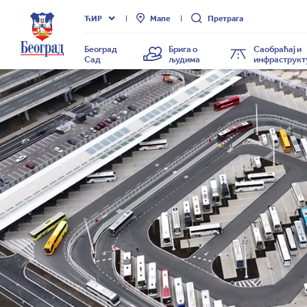
Град
ЋИР
Мапе
Претрага
Београд
Београд
Брига о
Саобраћај и
Сад
људима
инфраструкт