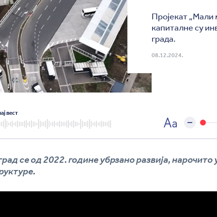
Пројекат „Мали 
капиталне су ин
града.
08.12.2024.
ај вест
град се од 2022. године убрзано развија, нарочито 
руктуре.