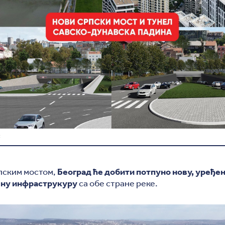
С
пским мостом,
Београд ће добити потпуно нову, уређе
јну инфраструкуру
са обе стране реке.