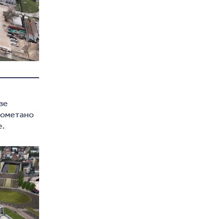
две
неометано
е.