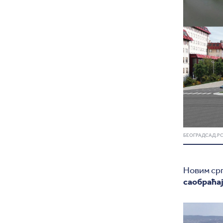
БЕОГРАДСАД.Р
Новим ср
саобраћа