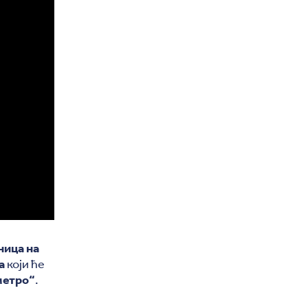
ница на
а
који ће
метро“
.