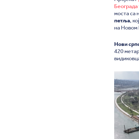
Београда
моста са
петља
, к
на Новом 
Нови срп
420 метар
видиковца