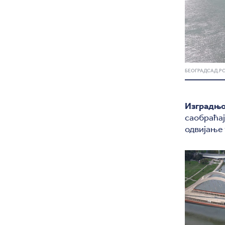
БЕОГРАДСАД.Р
Изградњо
саобраћај
одвијање 