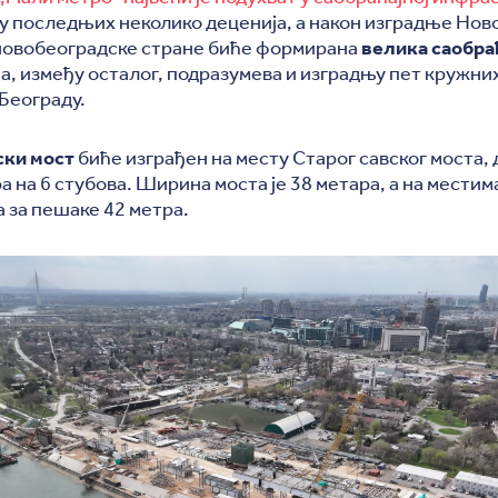
у последњих неколико деценија, а након изградње Ново
 новобеоградске стране биће формирана
велика саобра
оја, између осталог, подразумева и изградњу пет кружни
Београду.
ски мост
биће изграђен на месту Старог савског моста,
а на 6 стубова. Ширина моста је 38 метара, а на местим
 за пешаке 42 метра.