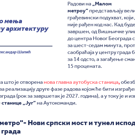
Радови на
„Малом
метроу“
представљају вел
грађевински подухват, који 
о мења
није рађен код нас. Кад буд
ну архитектуру
завршен, од Вишњичке ули
до центра Новог Београда с
за шест-седам минута, про
саобраћаја у центру града 
ександар Шапић
за 14 одсто, а загађење см
15 процената.
а што је отворена
нова главна аутобуска станица
,
обезб
за реализацију друге фазе радова којом ће бити изграђ
града (рок за завршетак је 2027. година), а у току је и 
е
станице „Југ“
на Аутокоманди.
метро"- Нови српски мост и тунел испо
 града