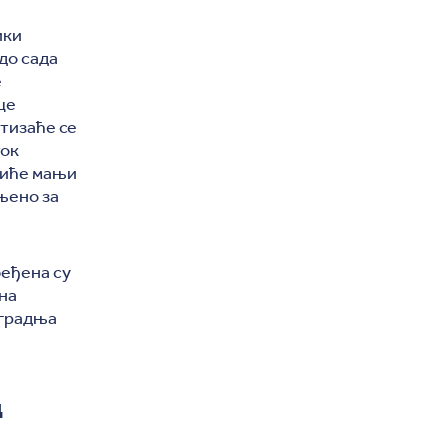
ики
до сада
е
це
тизаће се
ток
биће мањи
ањено за
еђена су
ена
изградња
д