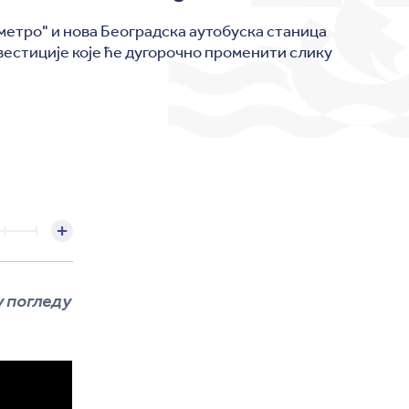
метро" и нова Београдска аутобуска станица
вестиције које ће дугорочно променити слику
у погледу