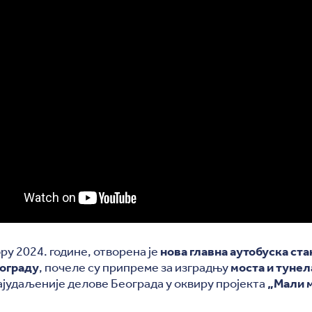
ру 2024. године, отворена је
нова главна аутобуска ста
ограду
, почеле су припреме за изградњу
моста и тунел
ајудаљеније делове Београда у оквиру пројекта
„Мали 