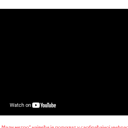
„Мали метро“ највећи је подухват у саобраћајној инфр