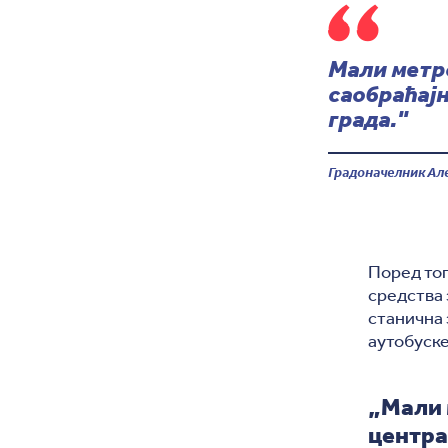
Мали метр
саобраћај
града."
Градоначелник Ал
Поред тог
средства 
станична з
аутобуск
„Мали 
центра