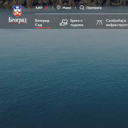
Град
ЋИР
Мапе
Претрага
Београд
Београд
Брига о
Саобраћај и
Сад
људима
инфраструкт