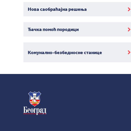
Нова саобраћајна решења
Ђачка помоћ породици
Комунално-безбедносне станице