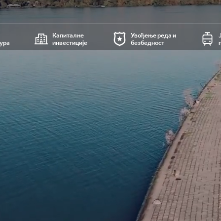
Капиталне
Увођење реда и
ура
инвестиције
безбедност