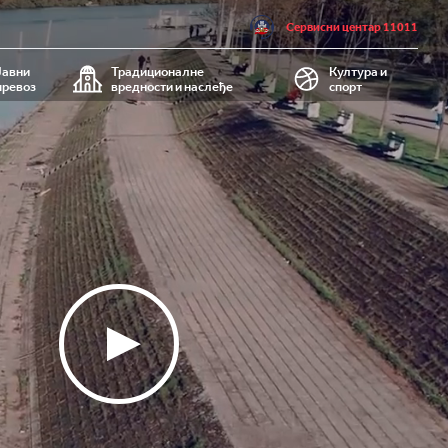
Сервисни центар 11011
Јавни
Традиционалне
Култура и
превоз
вредности и наслеђе
спорт