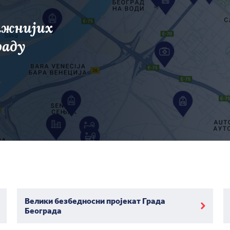
ажнијих
раду
Велики безбедносни пројекат Града
Београда