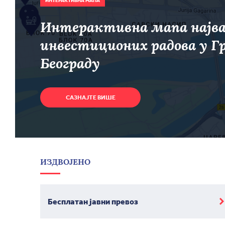
ИНТЕРАКТИВНА МАПА
Интерактивна мапа најв
инвестиционих радова у Г
Београду
САЗНАЈТЕ ВИШЕ
ИЗДВОЈЕНО
Бесплатан јавни превоз