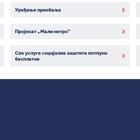
Уређење приобаља
Пројекат „Мали метро”
Све услуге социјалне заштите потпуно
бесплатне