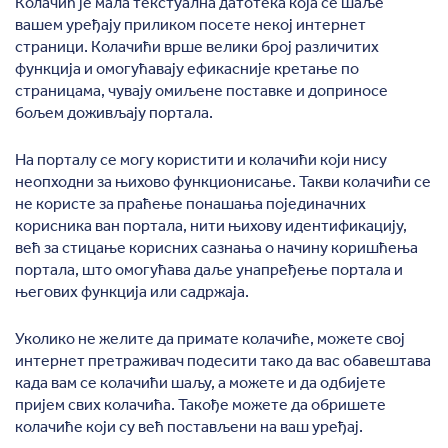
Колачић је мала текстуална датотека која се шаље
вашем уређају приликом посете некој интернет
страници. Колачићи врше велики број различитих
функција и омогућавају ефикасније кретање по
страницама, чувају омиљене поставке и доприносе
бољем доживљају портала.
На порталу се могу користити и колачићи који нису
неопходни за њихово функционисање. Такви колачићи се
не користе за праћење понашања појединачних
корисника ван портала, нити њихову идентификацију,
већ за стицање корисних сазнања о начину коришћења
портала, што омогућава даље унапређење портала и
његових функција или садржаја.
Уколико не желите да примате колачиће, можете свој
интернет претраживач подесити тако да вас обавештава
када вам се колачићи шаљу, а можете и да одбијете
пријем свих колачића. Такође можете да обришете
колачиће који су већ постављени на ваш уређај.