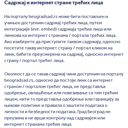
Садржај и интернет стране трећих лица
На порталу beogradsad.rs може бити постављен и
учињен доступним садржај трећих лица, путем
интеграције (енг. embed) садржаја трећих лица или
линкова ка интернет странама / портала трећих лица.
Ако изаберете да приступите таквом садржају, односно
посетите такву интернет страну / портал кликом на
линк, бићете преусмерени на садржај, односно интернет
страну / портал трећег лица.
Околност да се такав садржај чини доступним на порталу
beogradsad.rs, односно да постоји линк са интернет
страном / порталом трећег лица, не представља
одобрење, овлашћење или повезивање са тим трећим
лицем, нити то представља одобрење или гаранцију за
њихове политике и правила о заштити података о
личности и безбедности података. Град Београд не
преузима и не врши контролу над садржајем или
интернет странама трећих лица.