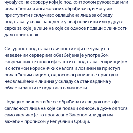
чувају се на серверу који је под контролом руковаоца или
овлашћених и ангажованих обрађивача, и могу им
приступити искључиво овлашћена лица за обраду
података, у сврхе наведене у овој политици или у друге
сврхе за које је лице на које се односе подаци о личности
дало пристанак.
Сигурност података о личности који се чувају на
наведеним серверима обезбеђена је употребом
савремених технологија заштите података, енкрипцијом
и системом корисничких налога и лозинки за приступ
овлашћеним лицима, односно ограничење приступа
неовлашћеним лицима у складу са стандардима у
области заштите података о личности.
Подаци о личности ће се обрађивати све док постоји
сагласност лица на које се подаци односе, а дуже од тога
само уколико је то прописано Законом или другим
важећим прописом у Републици Србији.