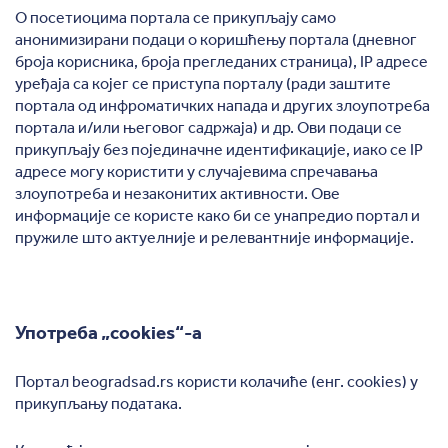
О посетиоцима портала се прикупљају само
анонимизирани подаци о коришћењу портала (дневног
броја корисника, броја прегледаних страница), IP адресе
уређаја са којег се приступа порталу (ради заштите
портала од инфроматичких напада и других злоупотреба
портала и/или његовог садржаја) и др. Ови подаци се
прикупљају без појединачне идентификације, иако се IP
адресе могу користити у случајевима спречавања
злоупотреба и незаконитих активности. Ове
информације се користе како би се унапредио портал и
пружиле што актуелније и релевантније информације.
Употреба „cookies“-а
Портал beogradsad.rs користи колачиће (енг. cookies) у
прикупљању података.