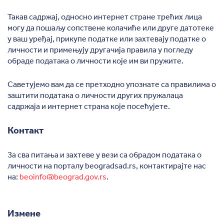
Такав садржај, односно интернет стране трећих лица
могу да пошаљу сопствене колачиће или друге датотеке
у ваш уређај, прикупе податке или захтевају податке о
личности и примењују другачија правила у погледу
обраде података о личности које им ви пружите.
Саветујемо вам да се претходно упознате са правилима о
заштити података о личности других пружалаца
садржаја и интернет страна које посећујете.
Контакт
За сва питања и захтеве у вези са обрадом података о
личности на порталу beogradsad.rs, контактирајте нас
на:
beoinfo@beograd.gov.rs
.
Измене