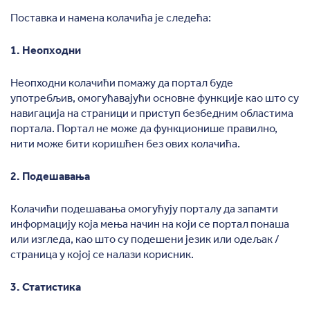
Поставка и намена колачића је следећа:
1. Неопходни
Неопходни колачићи помажу да портал буде
употребљив, омогућавајући основне функције као што су
навигација на страници и приступ безбедним областима
портала. Портал не може да функционише правилно,
нити може бити коришћен без ових колачића.
2. Подешавања
Колачићи подешавања омогућују порталу да запамти
информацију која мења начин на који се портал понаша
или изгледа, као што су подешени језик или одељак /
страница у којој се налази корисник.
3. Статистика