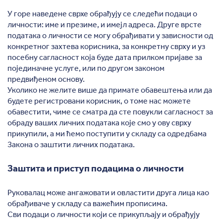
У горе наведене сврхе обрађују се следећи подаци о
личности: име и презиме, и имејл адреса. Друге врсте
података о личности се могу обрађивати у зависности од
конкретног захтева корисника, за конкретну сврху и уз
посебну сагласност која буде дата прилком пријаве за
појединачне услуге, или по другом законом
предвиђеном основу.
Уколико не желите више да примате обавештења или да
будете регистровани корисник, о томе нас можете
обавестити, чиме се сматра да сте повукли сагласност за
обраду ваших личних података које смо у ову сврху
прикупили, а ми ћемо поступити у складу са одредбама
Закона о заштити личних података.
Заштита и приступ подацима о личности
Руковалац може ангажовати и овластити друга лица као
обрађиваче у складу са важећим прописима.
Сви подаци о личности који се прикупљају и обрађују