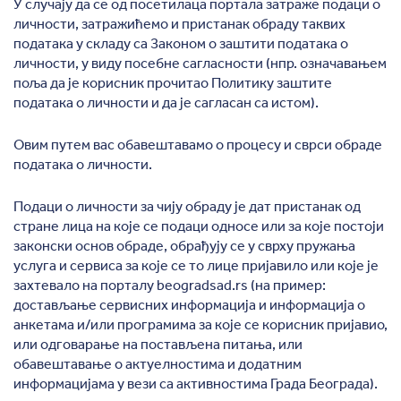
У случају да се од посетилаца портала затраже подаци о
личности, затражићемо и пристанак обраду таквих
података у складу са Законом о заштити података о
личности, у виду посебне сагласности (нпр. означавањем
поља да је корисник прочитао Политику заштите
података о личности и да је сагласан са истом).
Овим путем вас обавештавамо о процесу и сврси обраде
података о личности.
Подаци о личности за чију обраду је дат пристанак од
стране лица на које се подаци односе или за које постоји
законски основ обраде, обрађују се у сврху пружањa
услуга и сервиса за које се то лице пријавило или које је
захтевало на порталу beogradsad.rs (на пример:
достављање сервисних информација и информација о
анкетама и/или програмима за које се корисник пријавио,
или одговарање на постављена питања, или
обавештавање о актуелностима и додатним
информацијама у вези са активностима Града Београда).