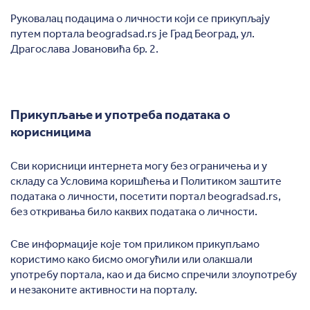
Руковалац подацима о личности који се прикупљају
путем портала beogradsad.rs је Град Београд, ул.
Драгослава Јовановића бр. 2.
Прикупљање и употреба податакa о
корисницима
Сви корисници интернета могу без ограничења и у
складу са Условима коришћења и Политиком заштите
података о личности, посетити портал beogradsad.rs,
без откривања било каквих података о личности.
Све информације које том приликом прикупљамо
користимо како бисмо омогућили или олакшали
употребу портала, као и да бисмо спречили злоупотребу
и незаконите активности на порталу.