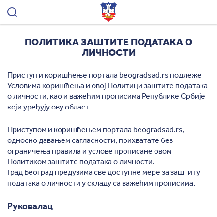
Град
Београд
ПОЛИТИКА ЗАШТИТЕ ПОДАТАКА О
ЛИЧНОСТИ
Приступ и коришћење портала beogradsad.rs подлеже
Условима коришћења и овој Политици заштите података
о личности, као и важећим прописима Републике Србије
који уређују ову област.
Приступом и коришћењем портала beogradsad.rs,
односно давањем сагласности, прихватате без
ограничења правила и услове прописане овом
Политиком заштите података о личности.
Град Београд предузима све доступне мере за заштиту
података о личности у складу са важећим прописима.
Руковалац