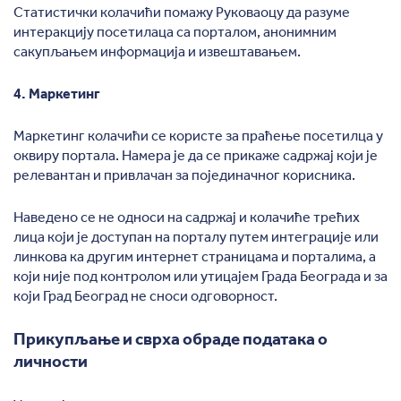
Статистички колачићи помажу Руковаоцу да разуме
интеракцију посетилаца са порталом, анонимним
сакупљањем информација и извештавањем.
4. Маркетинг
Маркетинг колачићи се користе за праћење посетилца у
оквиру портала. Намера је да се прикаже садржај који је
релевантан и привлачан за појединачног корисника.
Наведено се не односи на садржај и колачиће трећих
лица који је доступан на порталу путем интеграције или
линкова ка другим интернет страницама и порталима, а
који није под контролом или утицајем Града Београда и за
који Град Београд не сноси одговорност.
Прикупљање и сврха обраде података о
личности