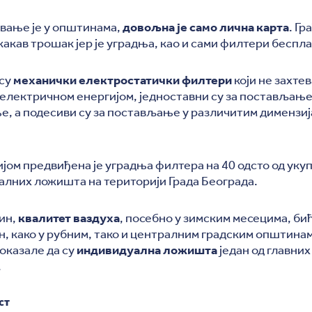
вање је у општинама,
довољна је само лична карта
. Гр
какав трошак јер је уградња, као и сами филтери беспла
 су
механички електростатички филтери
који не захтев
електричном енергијом, једноставни су за постављање
, а подесиви су за постављање у различитим димензиј
јом предвиђена је уградња филтера на 40 одсто од укуп
лних ложишта на територији Града Београда.
чин,
квалитет ваздуха
, посебно у зимским месецима, би
 како у рубним, тако и централним градским општинама
оказале да су
индивидуална ложишта
један од главних
.
ст