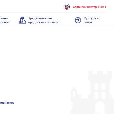
Сервисни центар 11011
Јавни
Традиционалне
Култура и
превоз
вредности и наслеђе
спорт
ницијативе