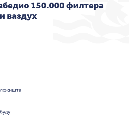
збедио 150.000 филтера
ји ваздух
х ложишта
 буду