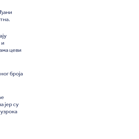
ађани
тна.
ају
 и
ама цеви
ног броја
ће
 јер су
 узрока