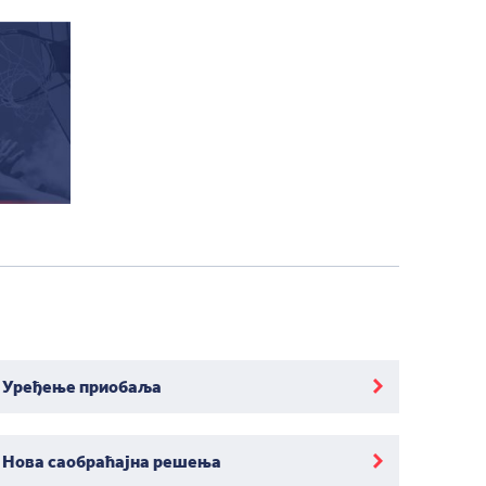
Уређење приобаља
Нова саобраћајна решења