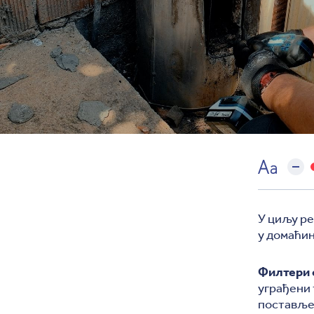
У циљу р
у домаћин
Филтери 
уграђени 
постављен