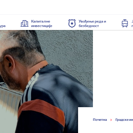
Капиталне
Увођење реда и
ура
инвестиције
безбедност
Почетна
Градске и