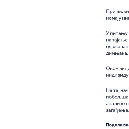
Пријављи
немају ни
У питању
напајање 
одржавање
димњака.
Овом акци
индивидуа
На тај на
побољшан,
анализе п
загађења
Подели ве