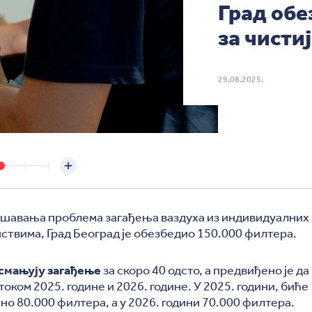
Град обе
за чисти
29.08.2025.
ешавања проблема загађења ваздуха из индивидуални
ствима, Град Београд је обезбедио 150.000 филтера.
смањују загађење
за скоро 40 одсто, а предвиђено је да
током 2025. године и 2026. године. У 2025. години, биће
о 80.000 филтера, а у 2026. години 70.000 филтера.