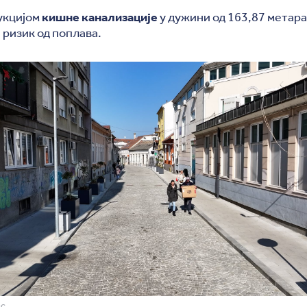
укцијом
кишне канализације
у дужини од 163,87 метара
 ризик од поплава.
РС