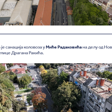
С
је санација коловоза у
Миће Радаковића
на делу од Но
улице Драгана Ракића.