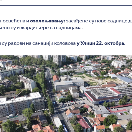
 посвећена и
озелењавању:
засађене су нове саднице 
љено су и жардињере са садницама.
су радови на санацији коловоза
у Улици 22. октобра
.