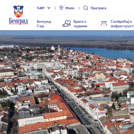
Град
ЋИР
Мапе
Претрага
Београд
Београд
Брига о
Саобраћај и
Сад
људима
инфраструкт