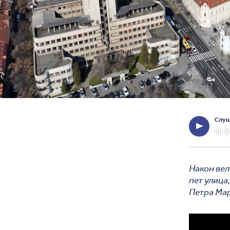
Слуш
Након вел
пет улица
Петра Мар