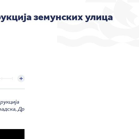
укција земунских улица
трукција
радска, Др