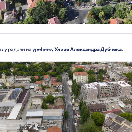
 су радови на уређењу
Улице Александра Дубчека
.