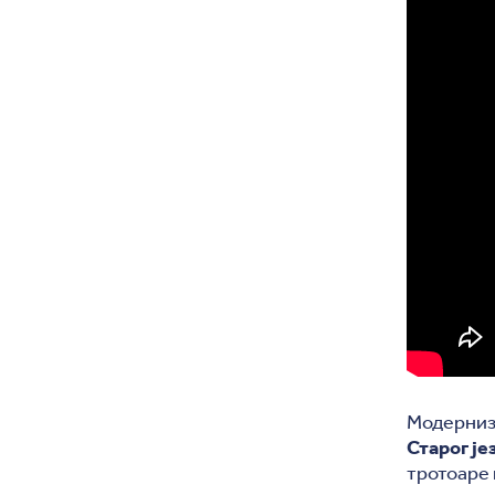
Модерниза
Старог је
тротоаре