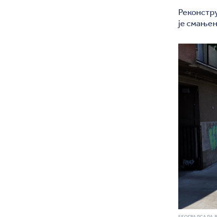
Реконстр
је смањен
БЕОГРАДСАДА.