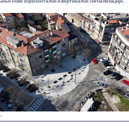
ање нове хоризонталне и вертикалне сигнализације.
РС