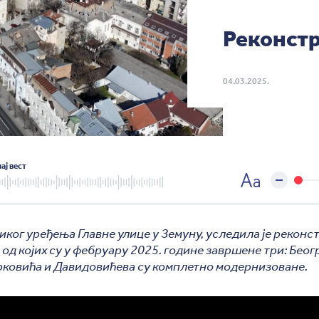
Реконстр
04.03.2025.
ај вест
иког уређења Главне улице у Земуну, уследила је реконс
, од којих су у фебруару 2025. године завршене три: Беог
ковића и Давидовићева су комплетно модернизоване.