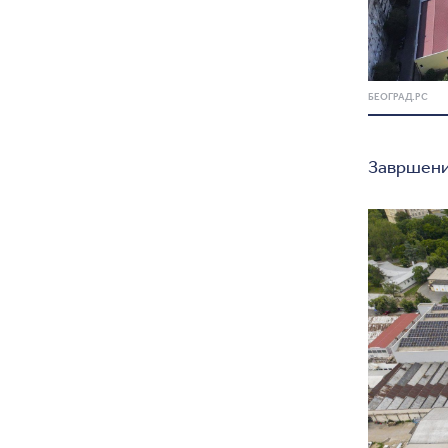
БЕОГРАД.РС
Завршени