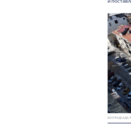
и постављ
БЕОГРАДСАДА.