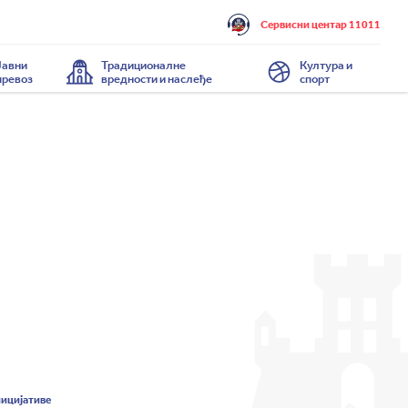
Сервисни центар 11011
Јавни
Традиционалне
Култура и
превоз
вредности и наслеђе
спорт
ницијативе