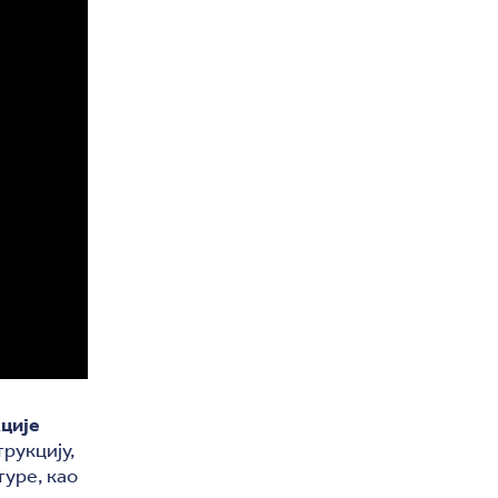
кције
трукцију,
уре, као