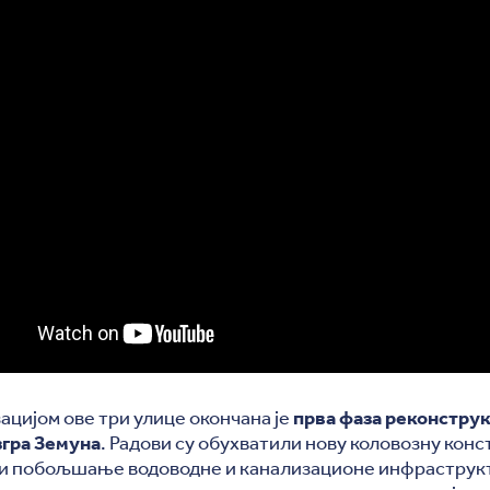
цијом ове три улице окончана је
прва фаза реконстру
згра Земуна
. Радови су обухватили нову коловозну конс
 и побољшање водоводне и канализационе инфраструкт