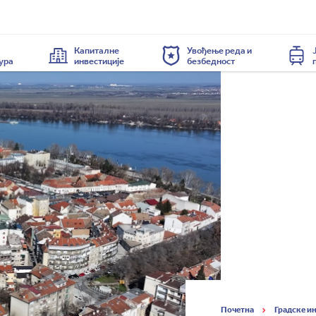
Капиталне
Увођење реда и
ура
инвестиције
безбедност
Почетна
Градске и