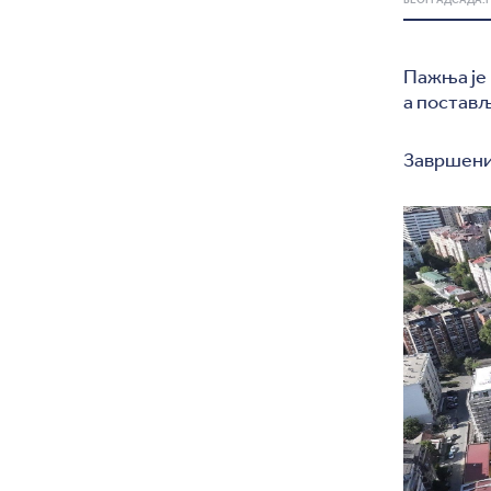
Пажња је
а постав
Завршени 