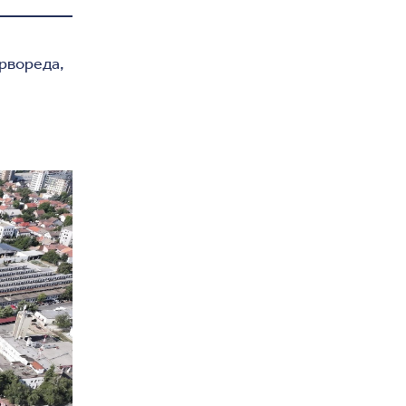
дрвореда,