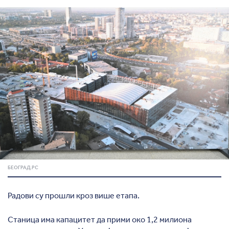
БЕОГРАД.РС
Радови су прошли кроз више етапа.
Станица има капацитет да прими око 1,2 милиона