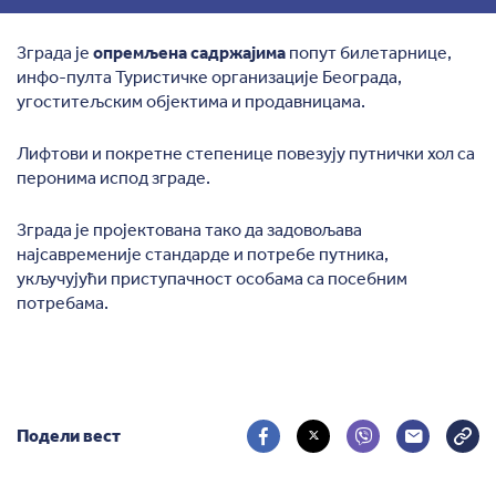
Зграда је
опремљена садржајима
попут билетарнице,
инфо-пулта Туристичке организације Београда,
угоститељским објектима и продавницама.
Лифтови и покретне степенице повезују путнички хол са
перонима испод зграде.
Зграда је пројектована тако да задовољава
најсавременије стандарде и потребе путника,
укључујући приступачност особама са посебним
потребама.
Подели вест