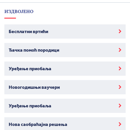
ИЗДВОЈЕНО
Бесплатни вртићи
Ђачка помоћ породици
Уређење приобаља
Новогодишњи ваучери
Уређење приобаља
Нова саобраћајна решења