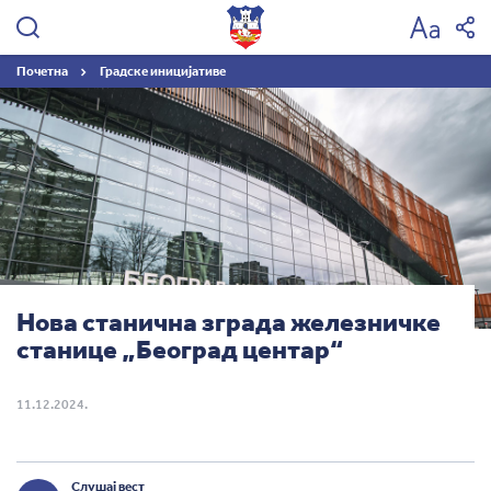
Град
Београд
Почетна
Градске иницијативе
Нова станична зграда железничке
станице „Београд центар“
11.12.2024.
Слушај вест