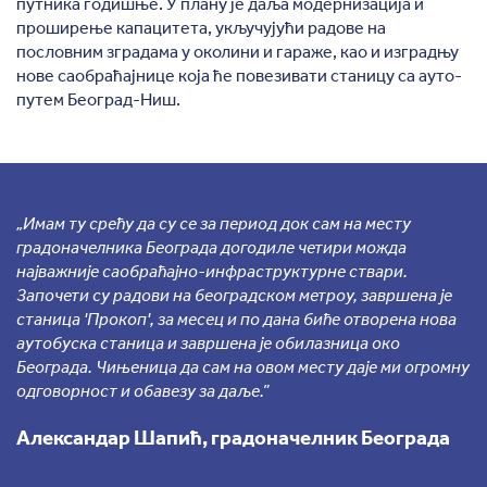
путника годишње. У плану је даља модернизација и
проширење капацитета, укључујући радове на
пословним зградама у околини и гараже, као и изградњу
нове саобраћајнице која ће повезивати станицу са ауто-
путем Београд-Ниш.
„Имам ту срећу да су се за период док сам на месту
градоначелника Београда догодиле четири можда
најважније саобраћајно-инфраструктурне ствари.
Започети су радови на београдском метроу, завршена је
станица 'Прокоп', за месец и по дана биће отворена нова
аутобуска станица и завршена је обилазница око
Београда. Чињеница да сам на овом месту даје ми огромну
одговорност и обавезу за даље.”
Александар Шапић, градоначелник Београда