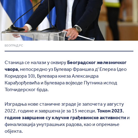
БЕОГРАД.РС
Станица се налази у оквиру
Београдског железничког
чвора
, непосредно уз Булевар Франшеа д' Епереа (део
Коридора 10), Булевара кнеза Александра
Карађорђевића и Булевара војводе Путника испод
Топчидерског брда.
Изградња нове станичне зграде је започета у августу
2022. године и завршена је за 15 месеци.
Током 2023.
године завршене су кључне грађевинске активности
и
финализација унутрашњих радова, као и опремање
објекта.