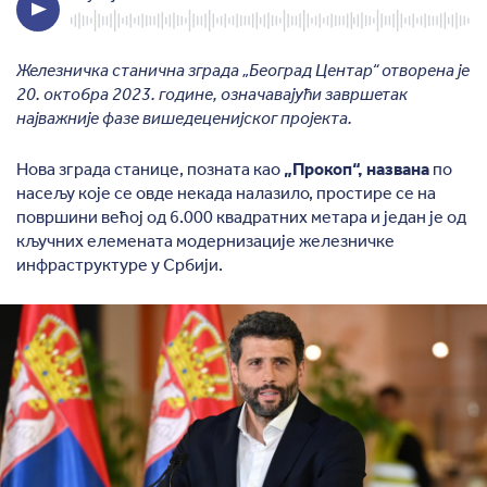
Железничка станична зграда „Београд Центар“ отворена је
20. октобра 2023. године, означавајући завршетак
најважније фазе вишедеценијског пројекта.
Нова зграда станице, позната као
„Прокоп“, названа
по
насељу које се овде некада налазило, простире се на
површини већој од 6.000 квадратних метара и један је од
кључних елемената модернизације железничке
инфраструктуре у Србији.