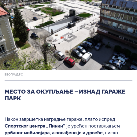
БЕОГРАД.РС
МЕСТО ЗА ОКУПЉАЊЕ – ИЗНАД ГАРАЖЕ
ПАРК
Након завршетка изградње гараже, плато испред
Спортског центра „Пинки”
је уређен постављањем
урбаног мобилијара, а посађено је и дрвеће
, ниско