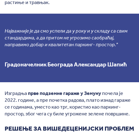
растиње и травњак.
Најважније је да смо успели да у року и у складу са свим
стандардима, а да притом не угрозимо саобраћај,
направимо добар и квалитетан паркинг- простор."
Градоначелник Београда Александар Шапић
Изградња
прве подземне гараже у Земуну
почела је
2022. године, а пре почетка радова, плато изнад гараже
се годинама, уместо као трг, користио као паркинг-
простор, због чега су биле угрожене зелене површине.
РЕШЕЊЕ ЗА ВИШЕДЕЦЕНИЈСКИ ПРОБЛЕМ