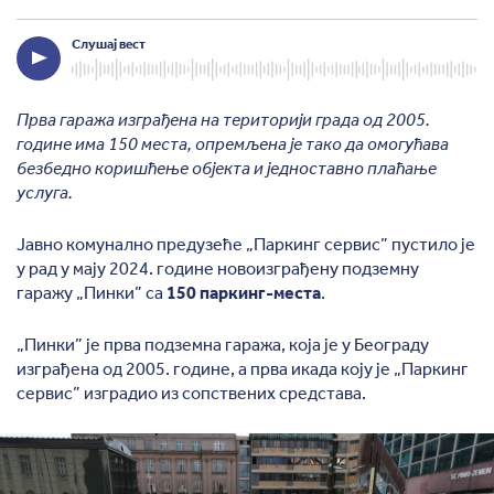
Слушај вест
Прва гаража изграђена на територији града од 2005.
године има 150 места, опремљена је тако да омогућава
безбедно коришћење објекта и једноставно плаћање
услуга.
Јавно комунално предузеће „Паркинг сервис” пустило је
у рад у мају 2024. године новоизграђену подземну
гаражу „Пинки” са
150 паркинг-места
.
„Пинки” је прва подземна гаража, која је у Београду
изграђена од 2005. године, а прва икада коју је „Паркинг
сервис” изградио из сопствених средстава.