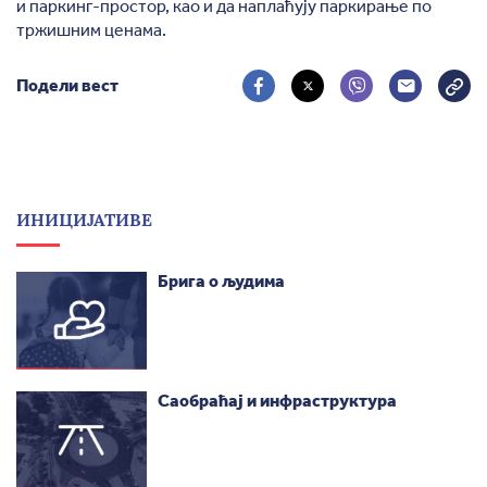
и паркинг-простор, као и да наплаћују паркирање по
тржишним ценама.
Подели вест
ИНИЦИЈАТИВЕ
Брига о људима
Саобраћај и инфраструктура