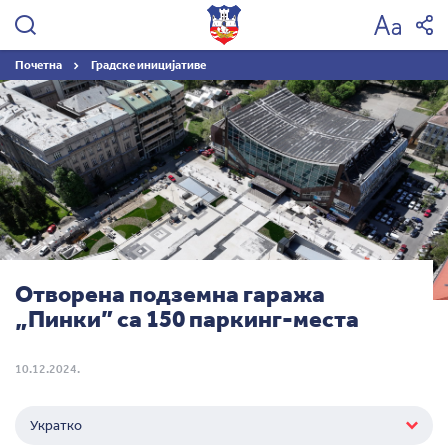
Град
Београд
Почетна
Градске иницијативе
Отворена подземна гаража
„Пинки” са 150 паркинг-места
10.12.2024.
Укратко