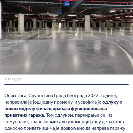
БЕОГРАД.РС
Осим тога, Скупштина Града Београда 2022. године,
направила је још једну промену, и усвојила је
одлуку о
новом моделу финансирања и функционисања
приватних гаража
. Том одлуком, паркирање се, из
комуналне, трансформисало у комерцијалну делатност,
односно приватницима је дозвољено да направе гаражу