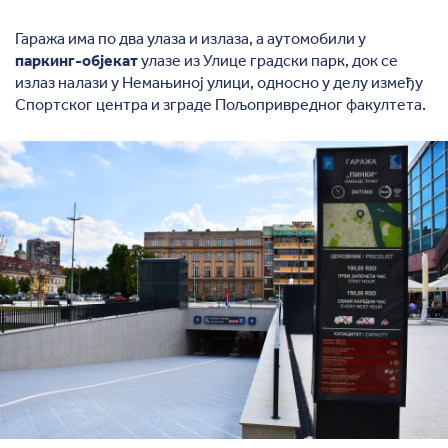
Гаража има по два улаза и излаза, а аутомобили у
паркинг-објекат
улазе из Улице градски парк, док се
излаз налази у Немањиној улици, односно у делу између
Спортског центра и зграде Пољопривредног факултета.