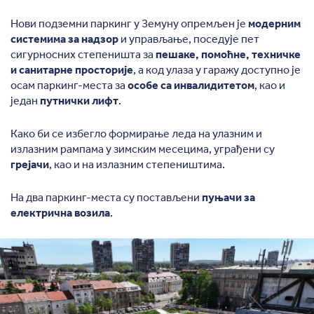
Нови подземни паркинг у Земуну опремљен је
модерним
системима за надзор
и управљање, поседује пет
сигурносних степеништа за
пешаке, помоћне, техничке
и санитарне просторије
, а код улаза у гаражу доступно је
осам паркинг-места за
особе са инвалидитетом
, као и
један
путнички лифт
.
Како би се избегло формирање леда на улазним и
излазним рампама у зимским месецима, уграђени су
грејачи
, као и на излазним степеништима.
На два паркинг-места су постављени
пуњачи за
електрична возила
.