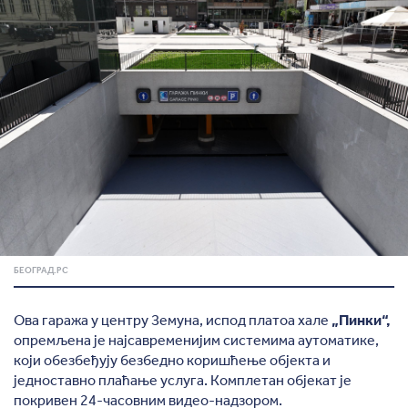
БЕОГРАД.РС
Ова гаража у центру Земуна, испод платоа хале
„Пинки“,
опремљена је најсавременијим системима аутоматике,
који обезбеђују безбедно коришћење објекта и
једноставно плаћање услуга. Комплетан објекат је
покривен 24-часовним видео-надзором.