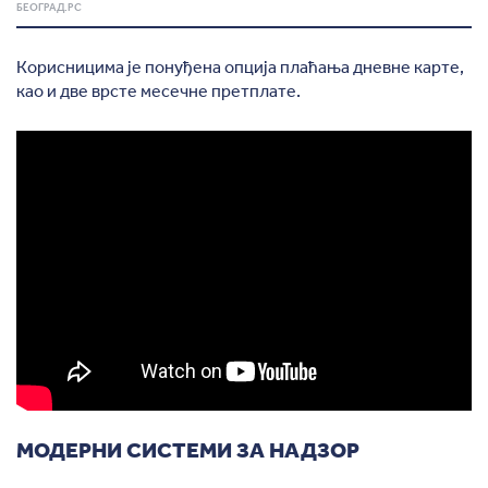
БЕОГРАД.РС
Корисницима је понуђена опција плаћања дневне карте,
као и две врсте месечне претплате.
МОДЕРНИ СИСТЕМИ ЗА НАДЗОР