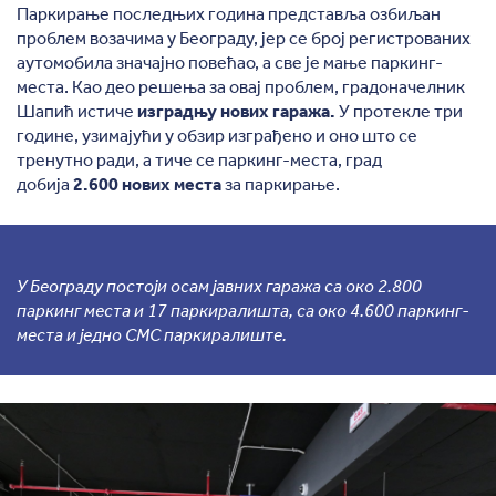
Паркирање последњих година представља озбиљан
проблем возачима у Београду, јер се број регистрованих
аутомобила значајно повећао, а све је мање паркинг-
места. Као део решења за овај проблем, градоначелник
Шапић истиче
изградњу нових гаража.
У протекле три
године, узимајући у обзир изграђено и оно што се
тренутно ради, а тиче се паркинг-места, град
добија
2.600 нових места
за паркирање.
У Београду постоји осам јавних гаража са око 2.800
паркинг места и 17 паркиралишта, са око 4.600 паркинг-
места и једно СМС паркиралиште.